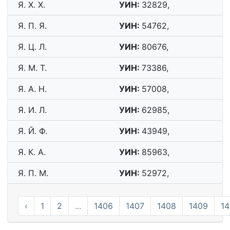
Я. Х. Х.
УИН:
32829,
Я. П. Я.
УИН:
54762,
Я. Ц. Л.
УИН:
80676,
Я. М. Т.
УИН:
73386,
Я. А. Н.
УИН:
57008,
Я. И. Л.
УИН:
62985,
Я. Й. Ф.
УИН:
43949,
Я. К. А.
УИН:
85963,
Я. П. М.
УИН:
52972,
‹
1
2
...
1406
1407
1408
1409
14